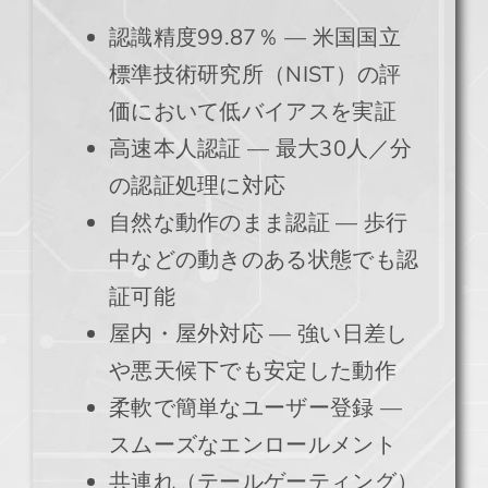
認識精度99.87％ — 米国国立
標準技術研究所（NIST）の評
価において低バイアスを実証
高速本人認証 — 最大30人／分
の認証処理に対応
自然な動作のまま認証 — 歩行
中などの動きのある状態でも認
証可能
屋内・屋外対応 — 強い日差し
や悪天候下でも安定した動作
柔軟で簡単なユーザー登録 —
スムーズなエンロールメント
共連れ（テールゲーティング）