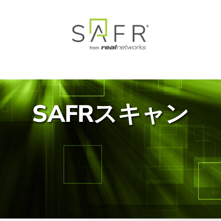
Skip
to
content
SAFRスキャン